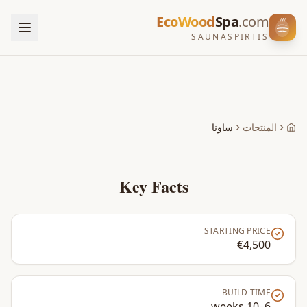
EcoWood
Spa
.com
SAUNASPIRTIS
المنتجات
ساونا
Home
Key Facts
STARTING PRICE
€4,500
BUILD TIME
6–10 weeks