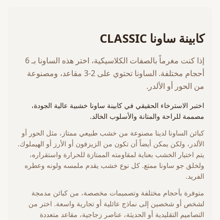
كابينة ساونا CLASSIC
إذا كنت مغرماً بالصفات الكلاسيكية، اختر هذه الساونا بـ 6
أحجام مختلفة. الساونا تحتوي على 2-3 مقاعد، ومصنوعة
من الحور أو الألدر.
اختبر الاسترخاء الحقيقي في كابينة ساونا خشبية عالية الجودة،
مصممة للراحة والمتانة والأسلوب الخالد.
كبائن الساونا لدينا مصنوعة من خشب طبيعي ممتاز، مثل الحور أو
الألدر، ولكن يمكن أيضاً أن تكون من الزيزفون أو الأرز أو الهيملوك.
يتم اختيار الخشب بعناية لمقاومته الممتازة للحرارة واستقراره،
ولخلق جو ساونا ممتع. كل نوع خشب يقدم ملمسه ولونه وعطره
الفريد.
متوفرة بأحجام مختلفة وتصميمات مخصصة، من كبائن مدمجة
لشخص أو شخصين إلى نماذج عائلية أو تجارية واسعة. اختر من
التصاميم التقليدية أو الحديثة، عناصر زجاجية، مقاعد متعددة