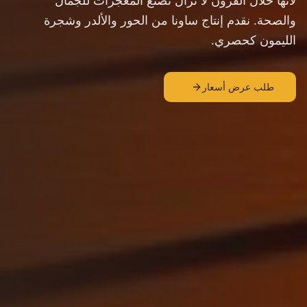
لأنها خلال القرون لا تزال تصنع المعجزات للجمال
والصحة. نقدم إنتاج ساونا من الحور والألدر وشجرة
الليمون كحصري.
طلب عرض أسعار