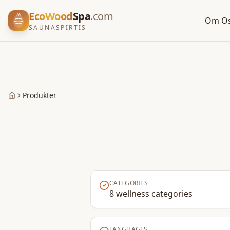
EcoWood
Spa
.com
Om O
SAUNASPIRTIS
Produkter
Home
CATEGORIES
8 wellness categories
LANGUAGES