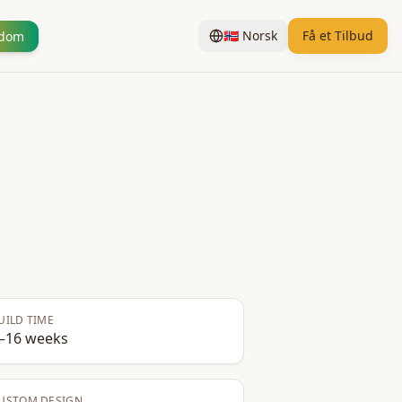
🇳🇴
Norsk
Få et Tilbud
ndom
UILD TIME
–16 weeks
USTOM DESIGN