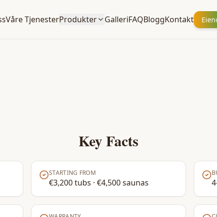
ss
Våre Tjenester
Produkter
Galleri
FAQ
Blogg
Kontakt
Eie
Key Facts
STARTING FROM
B
€3,200 tubs · €4,500 saunas
4
WARRANTY
C