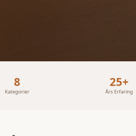
8
25+
Kategorier
Års Erfaring