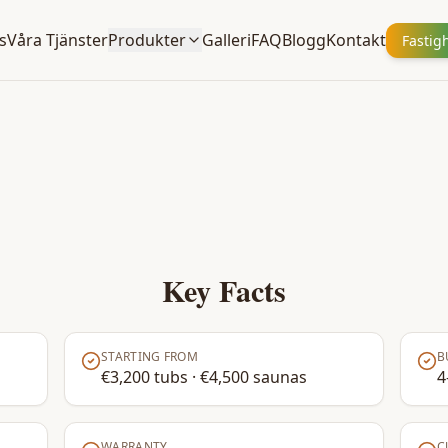
s
Våra Tjänster
Produkter
Galleri
FAQ
Blogg
Kontakt
Fastig
Key Facts
STARTING FROM
B
€3,200 tubs · €4,500 saunas
4
WARRANTY
C