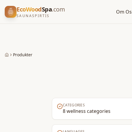
EcoWood
Spa
.com
Om Os
SAUNASPIRTIS
Produkter
Home
CATEGORIES
8 wellness categories
LANGUAGES