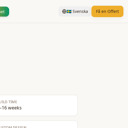
🇸🇪
Svenska
Få en Offert
het
UILD TIME
–16 weeks
USTOM DESIGN